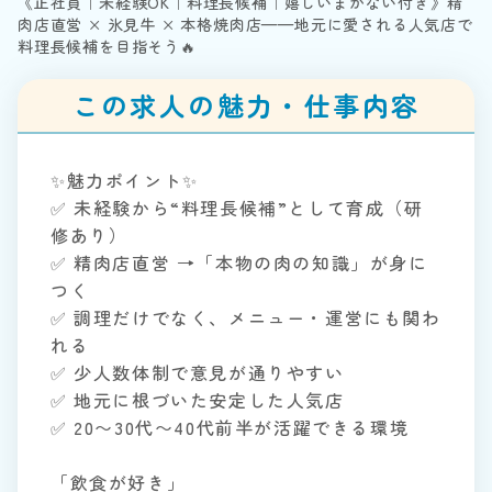
《正社員｜未経験OK｜料理長候補｜嬉しいまかない付き》精
肉店直営 × 氷見牛 × 本格焼肉店——地元に愛される人気店で
料理長候補を目指そう🔥
この求人の魅力・仕事内容
✨魅力ポイント✨
✅ 未経験から“料理長候補”として育成（研
修あり）
✅ 精肉店直営 →「本物の肉の知識」が身に
つく
✅ 調理だけでなく、メニュー・運営にも関わ
れる
✅ 少人数体制で意見が通りやすい
✅ 地元に根づいた安定した人気店
✅ 20〜30代〜40代前半が活躍できる環境
「飲食が好き」