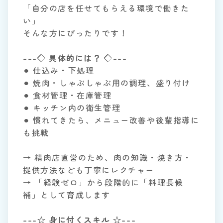
「自分の店を任せてもらえる環境で働きた
い」
そんな方にぴったりです！
---◇ 具体的には？ ◇---
⚫︎ 仕込み・下処理
⚫︎ 焼肉・しゃぶしゃぶ用の調理、盛り付け
⚫︎ 食材管理・在庫管理
⚫︎ キッチン内の衛生管理
⚫︎ 慣れてきたら、メニュー改善や後輩指導に
も挑戦
→ 精肉店直営のため、肉の知識・焼き方・
提供方法なども丁寧にレクチャー
→ 「経験ゼロ」から段階的に「料理長候
補」として育成します
---☆ 身に付くスキル ☆---