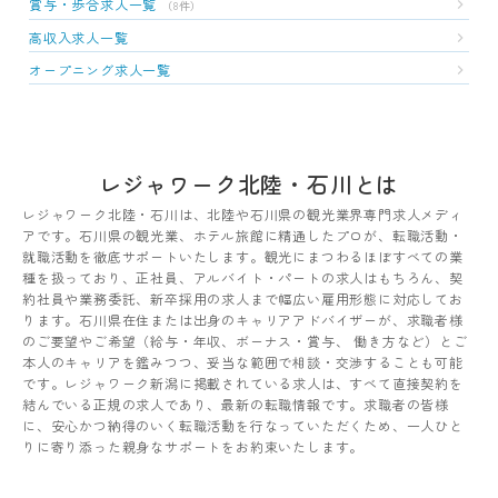
賞与・歩合求人一覧
（8件）
高収入求人一覧
オープニング求人一覧
レジャワーク北陸・石川とは
レジャワーク北陸・石川は、北陸や石川県の観光業界専門求人メディ
アです。石川県の観光業、ホテル旅館に精通したプロが、転職活動・
就職活動を徹底サポートいたします。観光にまつわるほぼすべての業
種を扱っており、正社員、アルバイト・パートの求人はもちろん、契
約社員や業務委託、新卒採用の求人まで幅広い雇用形態に対応してお
ります。石川県在住または出身のキャリアアドバイザーが、求職者様
のご要望やご希望（給与・年収、ボーナス・賞与、 働き方など）とご
本人のキャリアを鑑みつつ、妥当な範囲で相談・交渉することも可能
です。レジャワーク新潟に掲載されている求人は、すべて直接契約を
結んでいる正規の求人であり、最新の転職情報です。求職者の皆様
に、安心かつ納得のいく転職活動を行なっていただくため、一人ひと
りに寄り添った親身なサポートをお約束いたします。