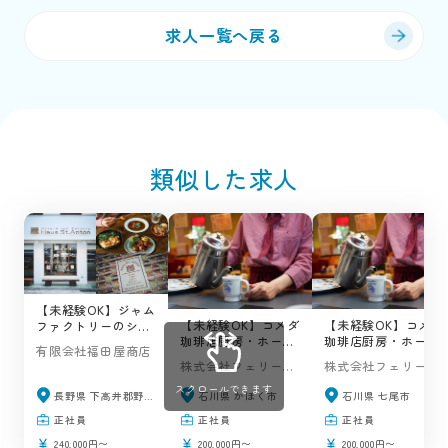
求人一覧へ戻る
類似した求人
【未経験OK】ジャム
【未経験OK】コメダ
【未経験OK】コメダ
ファクトリーのショ
珈琲店厨房・ホール
珈琲店厨房・ホール
ップ＆カフェの求人
有限会社福田屋商店
スタッフ（店長候
スタッフ（店長候
/ ハウスサンアント
株式会社フェリーチ
株式会社フェリーチ
補）の求人 / イオン
補）の求人 / コメダ
ン（野沢温泉村）
モールかほく店
珈琲店（七尾市）
ェ・コーポレーショ
ェ・コーポレーショ
スクロールできます
長野県 下高井郡野沢温泉村
石川県 かほく市
石川県 七尾市
ン
ン
正社員
正社員
正社員
240,000円〜
200,000円〜
200,000円〜