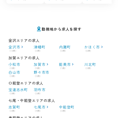
勤務地から求人を探す
金沢エリアの求人
金沢市
津幡町
内灘町
かほく市
（14件）
（0件）
（0件）
（6件）
加賀エリアの求人
小松市
加賀市
能美市
川北町
（0件）
（5件）
（1件）
（0件）
白山市
野々市市
（0件）
（0件）
口能登エリアの求人
宝達志水町
羽咋市
（0件）
（0件）
七尾・中能登エリアの求人
志賀町
七尾市
中能登町
（0件）
（9件）
（0件）
奥能登エリアの求人