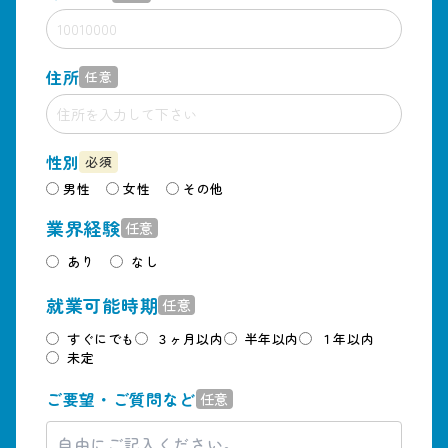
住所
任意
性別
必須
男性
女性
その他
業界経験
任意
あり
なし
就業可能時期
任意
すぐにでも
３ヶ月以内
半年以内
１年以内
未定
ご要望・ご質問など
任意