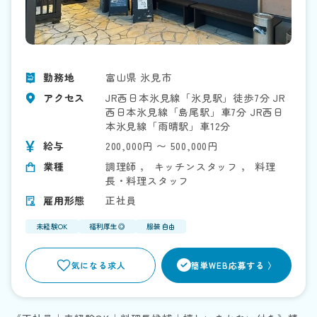
勤務地
富山県 氷見市
アクセス
JR西日本氷見線「氷見駅」徒歩7分 JR
西日本氷見線「島尾駅」車7分 JR西日
本氷見線「雨晴駅」車12分
給与
200,000円 〜 500,000円
業種
調理師
，
キッチンスタッフ
，
料理
長・料理スタッフ
雇用形態
正社員
未経験OK
福利厚生◎
服装自由
>
気になる求人
簡単WEB応募する 〉