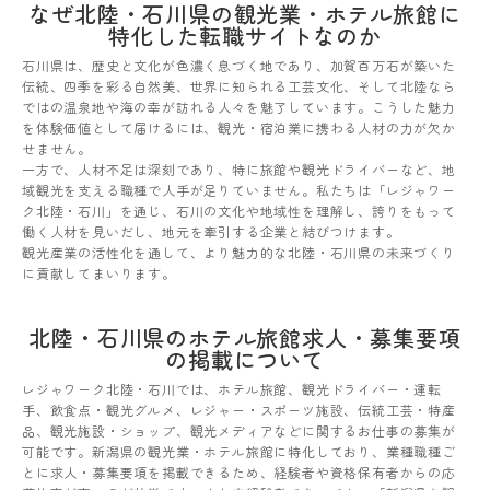
なぜ北陸・石川県の観光業・ホテル旅館に
特化した転職サイトなのか
石川県は、歴史と文化が色濃く息づく地であり、加賀百万石が築いた
伝統、四季を彩る自然美、世界に知られる工芸文化、そして北陸なら
ではの温泉地や海の幸が訪れる人々を魅了しています。こうした魅力
を体験価値として届けるには、観光・宿泊業に携わる人材の力が欠か
せません。
一方で、人材不足は深刻であり、特に旅館や観光ドライバーなど、地
域観光を支える職種で人手が足りていません。私たちは「レジャワー
ク北陸・石川」を通じ、石川の文化や地域性を理解し、誇りをもって
働く人材を見いだし、地元を牽引する企業と結びつけます。
観光産業の活性化を通して、より魅力的な北陸・石川県の未来づくり
に貢献してまいります。
北陸・石川県のホテル旅館求人・募集要項
の掲載について
レジャワーク北陸・石川では、ホテル旅館、観光ドライバー・運転
手、飲食点・観光グルメ、レジャー・スポーツ施設、伝統工芸・特産
品、観光施設・ショップ、観光メディアなどに関するお仕事の募集が
可能です。新潟県の観光業・ホテル旅館に特化しており、業種職種ご
とに求人・募集要項を掲載できるため、経験者や資格保有者からの応