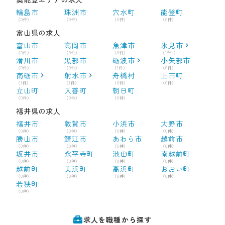
輪島市
珠洲市
穴水町
能登町
（0件）
（0件）
（0件）
（0件）
富山県の求人
富山市
高岡市
魚津市
氷見市
（0件）
（0件）
（0件）
（19件）
滑川市
黒部市
砺波市
小矢部市
（0件）
（0件）
（1件）
（0件）
南砺市
射水市
舟橋村
上市町
（1件）
（1件）
（0件）
（0件）
立山町
入善町
朝日町
（0件）
（0件）
（0件）
福井県の求人
福井市
敦賀市
小浜市
大野市
（0件）
（0件）
（0件）
（0件）
勝山市
鯖江市
あわら市
越前市
（0件）
（0件）
（0件）
（0件）
坂井市
永平寺町
池田町
南越前町
（0件）
（0件）
（0件）
（0件）
越前町
美浜町
高浜町
おおい町
（0件）
（0件）
（0件）
（0件）
若狭町
（0件）
求人を職種から探す