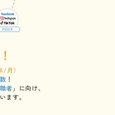
る！
本/月）
数
！
職者
」に向け、
います。