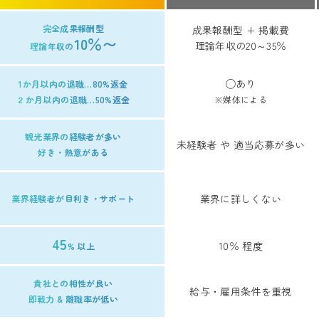
完全成果報酬型
成果報酬型 + 掲載費
10％〜
理論年収の20～35％
理論年収の
◯あり
1か月以内の退職…80%返金
２か月以内の退職…50%返金
※媒体による
観光業界の経験者が多い
未経験者 や 適当応募が多い
好き・熱意がある
業界に詳しくない
業界経験者が
目利き・サポート
45
10％ 程度
% 以上
貴社との相性が良い
給与・雇用条件を重視
即戦力 & 離職率が低い