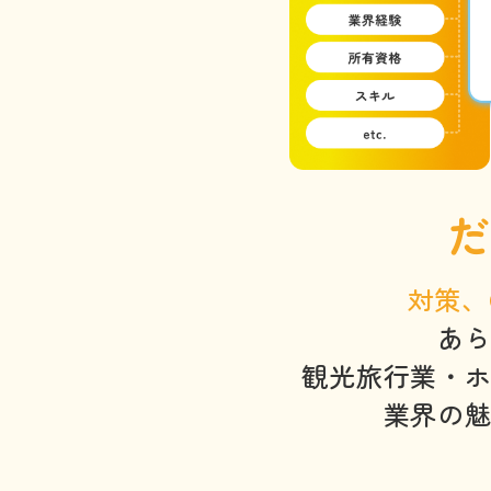
だ
対策、
あ
観光旅行業・
業界の