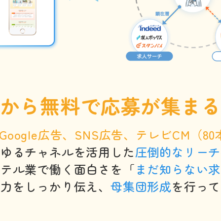
から無料で応募が集ま
Google広告、SNS広告、テレビCM（80
らゆるチャネルを活用した
圧倒的なリーチ
ホテル業で働く面白さを「
まだ知らない求
魅力をしっかり伝え、
母集団形成
を行って