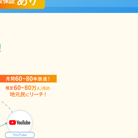
あり
金保証
！