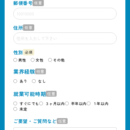
郵便番号
任意
住所
任意
性別
必須
男性
女性
その他
業界経験
任意
あり
なし
就業可能時期
任意
すぐにでも
３ヶ月以内
半年以内
１年以内
未定
ご要望・ご質問など
任意