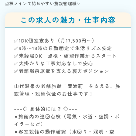
点検メインで始めやすい施設管理職✨
この求人の魅力・仕事内容
✅1DK個室寮あり（月17,500円〜）
✅9時〜18時の日勤固定で生活リズム安定
✅未経験OK｜点検・確認作業からスタート
✅大掛かりな工事対応なしで安心
✅老舗温泉旅館を支える裏方ポジション
山代温泉の老舗旅館「葉渡莉」を支える、施
設管理・設備保全のお仕事です！
---◇ 具体的には？ ◇---
⚫︎旅館内の巡回点検（電気・水道・空調・ボ
イラーなど）
⚫︎客室設備の動作確認（水回り・照明・空