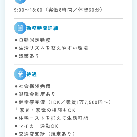
9:00〜18:00（実働8時間／休憩60分）
勤務時間詳細
⚫︎日勤固定勤務
⚫︎生活リズムを整えやすい環境
⚫︎残業あり
待遇
⚫︎社会保険完備
⚫︎退職金制度あり
⚫︎個室寮完備（1DK／家賃1万7,500円〜）
└家具・家電の相談もOK
⚫︎住宅コストを抑えて生活可能
⚫︎マイカー通勤OK
⚫︎交通費支給（規定あり）