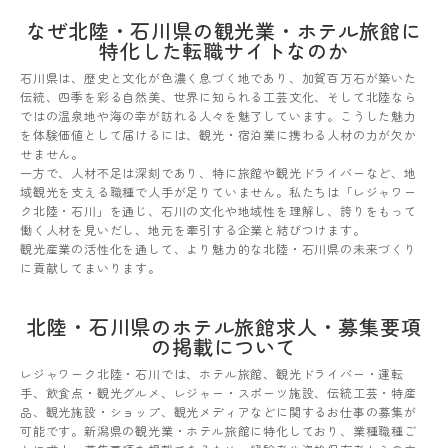
なぜ北陸・石川県の観光業・ホテル旅館に
特化した転職サイトなのか
石川県は、歴史と文化が色濃く息づく地であり、加賀百万石が築いた
伝統、四季を彩る自然美、世界に知られる工芸文化、そして北陸なら
ではの温泉地や海の幸が訪れる人々を魅了しています。こうした魅力
を体験価値として届けるには、観光・宿泊業に携わる人材の力が欠か
せません。
一方で、人材不足は深刻であり、特に旅館や観光ドライバーなど、地
域観光を支える職種で人手が足りていません。私たちは「レジャワー
ク北陸・石川」を通じ、石川の文化や地域性を理解し、誇りをもって
働く人材を見いだし、地元を牽引する企業と結びつけます。
観光産業の活性化を通して、より魅力的な北陸・石川県の未来づくり
に貢献してまいります。
北陸・石川県のホテル旅館求人・募集要項
の掲載について
レジャワーク北陸・石川では、ホテル旅館、観光ドライバー・運転
手、飲食点・観光グルメ、レジャー・スポーツ施設、伝統工芸・特産
品、観光施設・ショップ、観光メディアなどに関するお仕事の募集が
可能です。新潟県の観光業・ホテル旅館に特化しており、業種職種ご