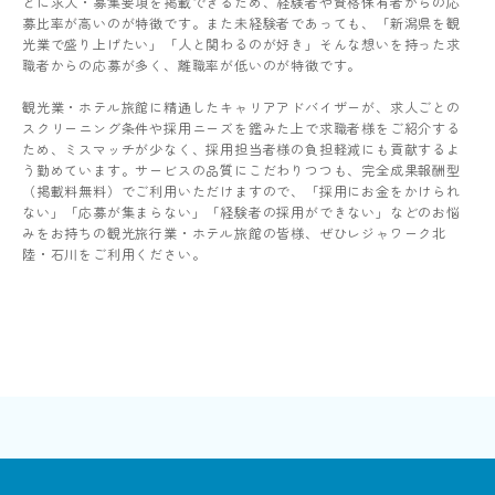
とに求人・募集要項を掲載できるため、経験者や資格保有者からの応
募比率が高いのが特徴です。また未経験者であっても、「新潟県を観
光業で盛り上げたい」「人と関わるのが好き」そんな想いを持った求
職者からの応募が多く、離職率が低いのが特徴です。
観光業・ホテル旅館に精通したキャリアアドバイザーが、求人ごとの
スクリーニング条件や採用ニーズを鑑みた上で求職者様をご紹介する
ため、ミスマッチが少なく、採用担当者様の負担軽減にも貢献するよ
う勤めています。サービスの品質にこだわりつつも、完全成果報酬型
（掲載料無料）でご利用いただけますので、「採用にお金をかけられ
ない」「応募が集まらない」「経験者の採用ができない」などのお悩
みをお持ちの観光旅行業・ホテル旅館の皆様、ぜひレジャワーク北
陸・石川をご利用ください。