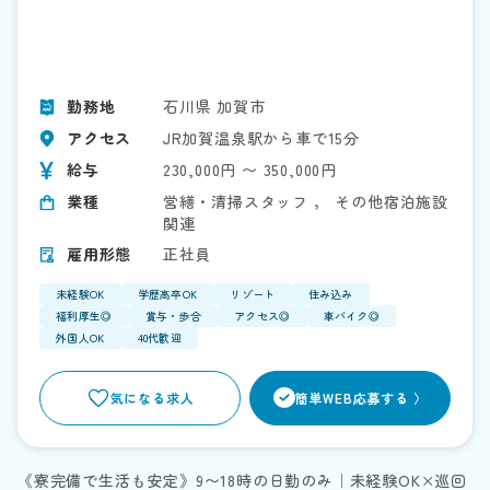
勤務地
石川県 加賀市
アクセス
JR加賀温泉駅から車で15分
給与
230,000円 〜 350,000円
業種
営繕・清掃スタッフ
，
その他宿泊施設
関連
雇用形態
正社員
未経験OK
学歴高卒OK
リゾート
住み込み
福利厚生◎
賞与・歩合
アクセス◎
車バイク◎
外国人OK
40代歓迎
>
気になる求人
簡単WEB応募する 〉
《寮完備で生活も安定》9〜18時の日勤のみ｜未経験OK×巡回