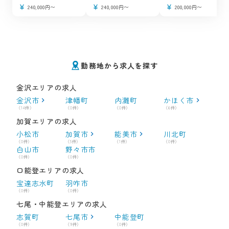
240,000円〜
240,000円〜
200,000円〜
勤務地から求人を探す
金沢エリアの求人
金沢市
津幡町
内灘町
かほく市
（14件）
（0件）
（0件）
（6件）
加賀エリアの求人
小松市
加賀市
能美市
川北町
（0件）
（5件）
（1件）
（0件）
白山市
野々市市
（0件）
（0件）
口能登エリアの求人
宝達志水町
羽咋市
（0件）
（0件）
七尾・中能登エリアの求人
志賀町
七尾市
中能登町
（0件）
（9件）
（0件）