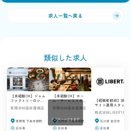
求人一覧へ戻る
類似した求人
【未経験OK】ジャム
【未経験OK】ホー
【経験者歓迎】旅行
ファクトリーのショ
ル・サービススタッ
サイト運用スタッフ
ップ＆カフェの求人
フの求人 / ハウスサ
有限会社福田屋商店
有限会社福田屋商店
の求人 /
/ ハウスサンアント
ンアントン（野沢温
株式会社LIBERTA
LIBERTA（金沢市）
ン（野沢温泉村）
泉村）
スクロールできます
長野県 下高井郡野沢温泉村
長野県 下高井郡野沢温泉村
石川県 金沢市
正社員
正社員
正社員