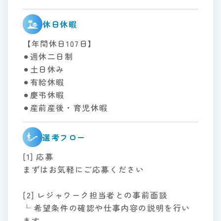
休日休暇
【年間休日107日】
⚫︎週休二日制
⚫︎土日休み
⚫︎有給休暇
⚫︎慶弔休暇
⚫︎産前産後・育児休暇
選考フロー
[1] 応募
まずはお気軽にご応募ください
[2] レジャワーク担当者との事前面談
└ 希望条件の確認や仕事内容の説明を行い
ます