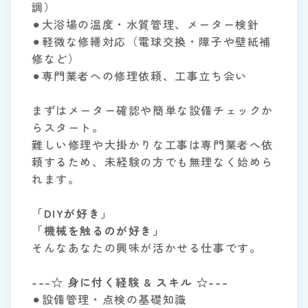
調）
⚫︎大浴場の温度・水質管理、メーター検針
⚫︎軽微な修繕対応（電球交換・障子や壁紙補
修など）
⚫︎専門業者への修理依頼、工事立ち会い
まずはメーター確認や簡単な設備チェックか
らスタート。
難しい修理や大掛かりな工事は専門業者へ依
頼するため、未経験の方でも無理なく始めら
れます。
「DIYが好き」
「機械を触るのが好き」
そんなあなたの興味が活かせる仕事です。
---☆ 身に付く経験 & スキル ☆---
⚫︎設備管理・点検の基礎知識