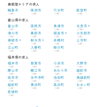
奥能登エリアの求人
輪島市
珠洲市
穴水町
能登町
（0件）
（0件）
（0件）
（0件）
富山県の求人
富山市
高岡市
魚津市
氷見市
（0件）
（0件）
（0件）
（19件）
滑川市
黒部市
砺波市
小矢部市
（0件）
（0件）
（1件）
（0件）
南砺市
射水市
舟橋村
上市町
（1件）
（1件）
（0件）
（0件）
立山町
入善町
朝日町
（0件）
（0件）
（0件）
福井県の求人
福井市
敦賀市
小浜市
大野市
（0件）
（0件）
（0件）
（0件）
勝山市
鯖江市
あわら市
越前市
（0件）
（0件）
（0件）
（0件）
坂井市
永平寺町
池田町
南越前町
（0件）
（0件）
（0件）
（0件）
越前町
美浜町
高浜町
おおい町
（0件）
（0件）
（0件）
（0件）
若狭町
（0件）