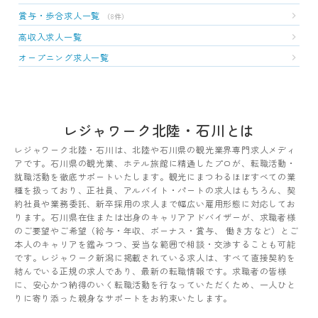
賞与・歩合求人一覧
（8件）
高収入求人一覧
オープニング求人一覧
レジャワーク北陸・石川とは
レジャワーク北陸・石川は、北陸や石川県の観光業界専門求人メディ
アです。石川県の観光業、ホテル旅館に精通したプロが、転職活動・
就職活動を徹底サポートいたします。観光にまつわるほぼすべての業
種を扱っており、正社員、アルバイト・パートの求人はもちろん、契
約社員や業務委託、新卒採用の求人まで幅広い雇用形態に対応してお
ります。石川県在住または出身のキャリアアドバイザーが、求職者様
のご要望やご希望（給与・年収、ボーナス・賞与、 働き方など）とご
本人のキャリアを鑑みつつ、妥当な範囲で相談・交渉することも可能
です。レジャワーク新潟に掲載されている求人は、すべて直接契約を
結んでいる正規の求人であり、最新の転職情報です。求職者の皆様
に、安心かつ納得のいく転職活動を行なっていただくため、一人ひと
りに寄り添った親身なサポートをお約束いたします。