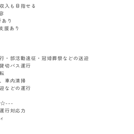
で高収入も目指せる
容
行あり
支援あり
旅行・部活動遠征・冠婚葬祭などの送迎
の貸切バス運行
転
車、車内清掃
送迎などの運行
☆---
な運行対応力
ィ