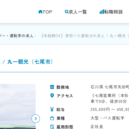
TOP
求人一覧
転職相談
バー・運転手の求人
【未経験OK】貸切バス運転士の求人 / 丸一観光
 / 丸一観光（七尾市）
石川県 七尾市矢田
勤務地
《七尾営業所（本社
アクセス
車で6分、徒歩20分
265,000円 〜 450,
給与
大型・バス運転手
業種
正社員
雇用形態