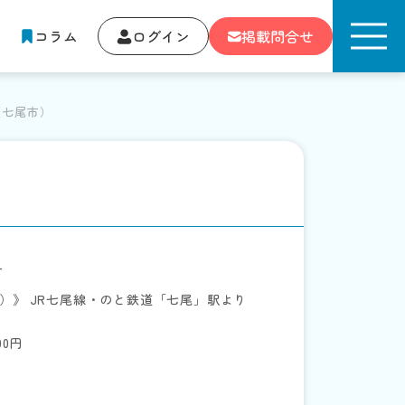
コラム
ログイン
掲載問合せ
（七尾市）
町
）》 JR七尾線・のと鉄道「七尾」駅より
000円