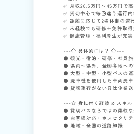
✅ 月収26.5万円〜45万円
✅ 貸切中心で毎回違う運行内
✅ 距離に応じて2名体制の運
✅ 未経験でも研修＋免許取得
✅ 健康管理・福利厚生が充実
---◇ 具体的には？ ◇---
⚫ 観光・宿泊・研修・社員
⚫ 県内〜県外、全国各地へ
⚫ 大型・中型・小型バスの運
⚫ 洗車機を使用した車両洗
⚫ 貸切運行がない日は企業
---☆ 身に付く経験 & スキル 
⚫ 貸切バスならではの柔軟
⚫ お客様対応・ホスピタリテ
⚫ 地域・全国の道路知識