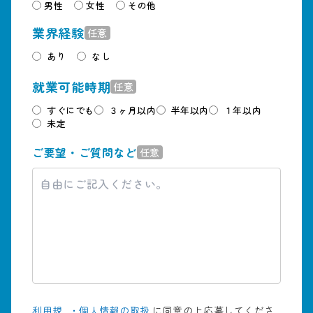
男性
女性
その他
業界経験
任意
あり
なし
就業可能時期
任意
すぐにでも
３ヶ月以内
半年以内
１年以内
未定
ご要望・ご質問など
任意
利用規
・
個人情報の取扱
に同意の上応募してくださ