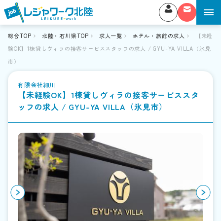
総合TOP
北陸・石川県TOP
求人一覧
ホテル・旅館の求人
【未経
験OK】1棟貸しヴィラの接客サービススタッフの求人 / GYU-YA VILLA（氷見
市）
有限会社細川
【未経験OK】1棟貸しヴィラの接客サービススタ
ッフの求人 / GYU-YA VILLA（氷見市）