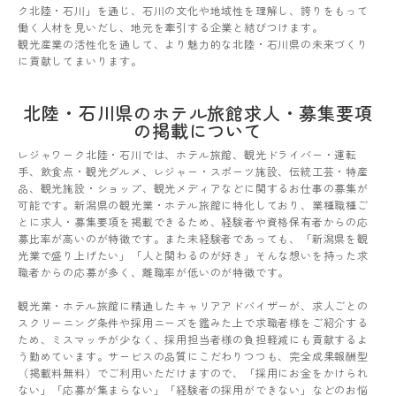
ク北陸・石川」を通じ、石川の文化や地域性を理解し、誇りをもって
働く人材を見いだし、地元を牽引する企業と結びつけます。
観光産業の活性化を通して、より魅力的な北陸・石川県の未来づくり
に貢献してまいります。
北陸・石川県のホテル旅館求人・募集要項
の掲載について
レジャワーク北陸・石川では、ホテル旅館、観光ドライバー・運転
手、飲食点・観光グルメ、レジャー・スポーツ施設、伝統工芸・特産
品、観光施設・ショップ、観光メディアなどに関するお仕事の募集が
可能です。新潟県の観光業・ホテル旅館に特化しており、業種職種ご
とに求人・募集要項を掲載できるため、経験者や資格保有者からの応
募比率が高いのが特徴です。また未経験者であっても、「新潟県を観
光業で盛り上げたい」「人と関わるのが好き」そんな想いを持った求
職者からの応募が多く、離職率が低いのが特徴です。
観光業・ホテル旅館に精通したキャリアアドバイザーが、求人ごとの
スクリーニング条件や採用ニーズを鑑みた上で求職者様をご紹介する
ため、ミスマッチが少なく、採用担当者様の負担軽減にも貢献するよ
う勤めています。サービスの品質にこだわりつつも、完全成果報酬型
（掲載料無料）でご利用いただけますので、「採用にお金をかけられ
ない」「応募が集まらない」「経験者の採用ができない」などのお悩