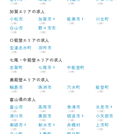
（14件）
（0件）
（0件）
（6件）
加賀エリアの求人
小松市
加賀市
能美市
川北町
（0件）
（5件）
（1件）
（0件）
白山市
野々市市
（0件）
（0件）
口能登エリアの求人
宝達志水町
羽咋市
（0件）
（0件）
七尾・中能登エリアの求人
志賀町
七尾市
中能登町
（0件）
（9件）
（0件）
奥能登エリアの求人
輪島市
珠洲市
穴水町
能登町
（0件）
（0件）
（0件）
（0件）
富山県の求人
富山市
高岡市
魚津市
氷見市
（0件）
（0件）
（0件）
（19件）
滑川市
黒部市
砺波市
小矢部市
（0件）
（0件）
（1件）
（0件）
南砺市
射水市
舟橋村
上市町
（1件）
（1件）
（0件）
（0件）
立山町
入善町
朝日町