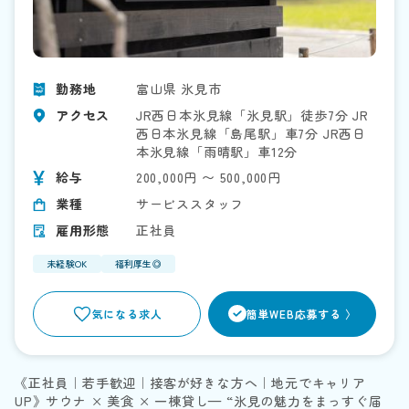
勤務地
富山県 氷見市
アクセス
JR西日本氷見線「氷見駅」徒歩7分 JR
西日本氷見線「島尾駅」車7分 JR西日
本氷見線「雨晴駅」車12分
給与
200,000円 〜 500,000円
業種
サービススタッフ
雇用形態
正社員
未経験OK
福利厚生◎
>
気になる求人
簡単WEB応募する 〉
《正社員｜若手歓迎｜接客が好きな方へ｜地元でキャリア
UP》サウナ × 美食 × 一棟貸し— “氷見の魅力をまっすぐ届