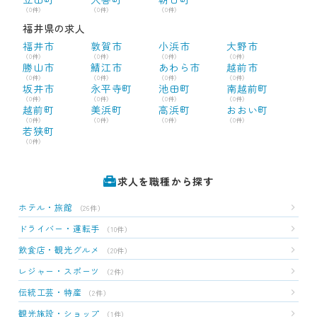
（0件）
（0件）
（0件）
福井県の求人
福井市
敦賀市
小浜市
大野市
（0件）
（0件）
（0件）
（0件）
勝山市
鯖江市
あわら市
越前市
（0件）
（0件）
（0件）
（0件）
坂井市
永平寺町
池田町
南越前町
（0件）
（0件）
（0件）
（0件）
越前町
美浜町
高浜町
おおい町
（0件）
（0件）
（0件）
（0件）
若狭町
（0件）
求人を職種から探す
ホテル・旅館
（26件）
ドライバー・運転手
（10件）
飲食店・観光グルメ
（20件）
レジャー・スポーツ
（2件）
伝統工芸・特産
（2件）
観光施設・ショップ
（1件）