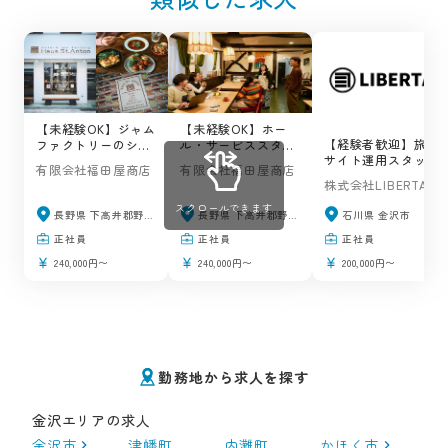
【未経験OK】ジャム
【未経験OK】ホー
【経験者歓迎】旅行
ファクトリーのショ
ル・サービススタッ
サイト運用スタッフ
ップ＆カフェの求人
フの求人 / ハウスサ
有限会社福田屋商店
有限会社福田屋商店
の求人 /
/ ハウスサンアント
ンアントン（野沢温
株式会社LIBERTA
LIBERTA（金沢市）
ン（野沢温泉村）
泉村）
スクロールできます
長野県 下高井郡野沢温泉村
長野県 下高井郡野沢温泉村
石川県 金沢市
正社員
正社員
正社員
240,000円〜
240,000円〜
200,000円〜
勤務地から求人を探す
金沢エリアの求人
金沢市
津幡町
内灘町
かほく市