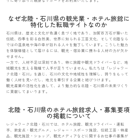
りに寄り添った親身なサポートをお約束いたします。
なぜ北陸・石川県の観光業・ホテル旅館に
特化した転職サイトなのか
石川県は、歴史と文化が色濃く息づく地であり、加賀百万石が築いた
伝統、四季を彩る自然美、世界に知られる工芸文化、そして北陸なら
ではの温泉地や海の幸が訪れる人々を魅了しています。こうした魅力
を体験価値として届けるには、観光・宿泊業に携わる人材の力が欠か
せません。
一方で、人材不足は深刻であり、特に旅館や観光ドライバーなど、地
域観光を支える職種で人手が足りていません。私たちは「レジャワー
ク北陸・石川」を通じ、石川の文化や地域性を理解し、誇りをもって
働く人材を見いだし、地元を牽引する企業と結びつけます。
観光産業の活性化を通して、より魅力的な北陸・石川県の未来づくり
に貢献してまいります。
北陸・石川県のホテル旅館求人・募集要項
の掲載について
レジャワーク北陸・石川では、ホテル旅館、観光ドライバー・運転
手、飲食点・観光グルメ、レジャー・スポーツ施設、伝統工芸・特産
品、観光施設・ショップ、観光メディアなどに関するお仕事の募集が