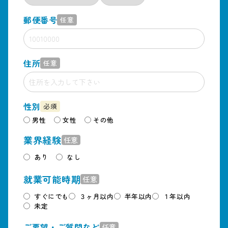
郵便番号
任意
住所
任意
性別
必須
男性
女性
その他
業界経験
任意
あり
なし
就業可能時期
任意
すぐにでも
３ヶ月以内
半年以内
１年以内
未定
ご要望・ご質問など
任意