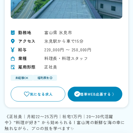
勤務地
富山県 氷見市
アクセス
氷見駅から車で15分
給与
220,000円 〜 250,000円
業種
料理長・料理スタッフ
雇用形態
正社員
未経験OK
福利厚生◎
>
気になる求人
簡単WEB応募する 〉
《正社員｜月給22〜25万円｜社宅1万円｜20〜30代活躍
中》“料理が好き” から始められる！富山湾の新鮮な海の幸に
触れながら、プロの技を学べます✨