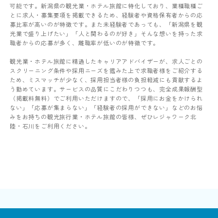
可能です。新潟県の観光業・ホテル旅館に特化しており、業種職種ご
とに求人・募集要項を掲載できるため、経験者や資格保有者からの応
募比率が高いのが特徴です。また未経験者であっても、「新潟県を観
光業で盛り上げたい」「人と関わるのが好き」そんな想いを持った求
職者からの応募が多く、離職率が低いのが特徴です。
観光業・ホテル旅館に精通したキャリアアドバイザーが、求人ごとの
スクリーニング条件や採用ニーズを鑑みた上で求職者様をご紹介する
ため、ミスマッチが少なく、採用担当者様の負担軽減にも貢献するよ
う勤めています。サービスの品質にこだわりつつも、完全成果報酬型
（掲載料無料）でご利用いただけますので、「採用にお金をかけられ
ない」「応募が集まらない」「経験者の採用ができない」などのお悩
みをお持ちの観光旅行業・ホテル旅館の皆様、ぜひレジャワーク北
陸・石川をご利用ください。