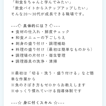
「和食をちゃんと学んでみたい」
「飲食バイトからステップアップしたい」
そんな20〜30代が成長できる職場です。
---◇ 具体的には？ ◇---
⚫︎ 食材の仕入れ・鮮度チェック
⚫︎ 和食メニューの下ごしらえ
⚫︎ 刺身の盛り付け・調理補助
⚫︎ 料理の盛り付け（最初は簡単なものから）
⚫︎ 調理場の片付け・衛生管理
⚫︎ 調理器具の洗浄・清掃
※最初は「切る・洗う・盛り付ける」など簡
単な作業から
※魚のさばき方もゼロからお教えします
※ゆっくり慣れていける指導体制です
---☆ 身に付くスキル ☆---