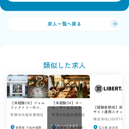
求人一覧へ戻る
類似した求人
【未経験OK】ジャム
【未経験OK】ホー
【経験者歓迎】旅行
ファクトリーのショ
ル・サービススタッ
サイト運用スタッフ
ップ＆カフェの求人
フの求人 / ハウスサ
有限会社福田屋商店
有限会社福田屋商店
の求人 /
/ ハウスサンアント
ンアントン（野沢温
株式会社LIBERTA
LIBERTA（金沢市）
ン（野沢温泉村）
泉村）
スクロールできます
長野県 下高井郡野沢温泉村
長野県 下高井郡野沢温泉村
石川県 金沢市