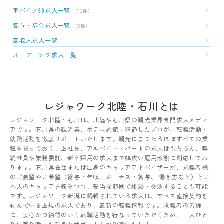
車バイク◎求人一覧
（12件）
賞与・歩合求人一覧
（8件）
高収入求人一覧
オープニング求人一覧
レジャワーク北陸・石川とは
レジャワーク北陸・石川は、北陸や石川県の観光業界専門求人メディ
アです。石川県の観光業、ホテル旅館に精通したプロが、転職活動・
就職活動を徹底サポートいたします。観光にまつわるほぼすべての業
種を扱っており、正社員、アルバイト・パートの求人はもちろん、契
約社員や業務委託、新卒採用の求人まで幅広い雇用形態に対応してお
ります。石川県在住または出身のキャリアアドバイザーが、求職者様
のご要望やご希望（給与・年収、ボーナス・賞与、 働き方など）とご
本人のキャリアを鑑みつつ、妥当な範囲で相談・交渉することも可能
です。レジャワーク新潟に掲載されている求人は、すべて直接契約を
結んでいる正規の求人であり、最新の転職情報です。求職者の皆様
に、安心かつ納得のいく転職活動を行なっていただくため、一人ひと