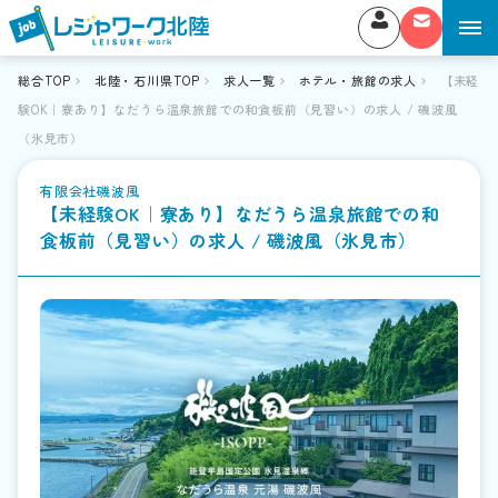
総合TOP
北陸・石川県TOP
求人一覧
ホテル・旅館の求人
【未経
験OK｜寮あり】なだうら温泉旅館での和食板前（見習い）の求人 / 磯波風
（氷見市）
有限会社磯波風
【未経験OK｜寮あり】なだうら温泉旅館での和
食板前（見習い）の求人 / 磯波風（氷見市）