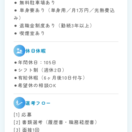
⚫︎ 無料駐車場あり
⚫︎ 単身寮あり（単身用／月1万円／光熱費込
み）
⚫︎ 退職金制度あり（勤続3年以上）
⚫︎ 喫煙室あり
休日休暇
⚫︎年間休日：105日
⚫︎シフト制（週休2日）
⚫︎有給休暇（6ヶ月後10日付与）
⚫︎希望休の相談OK
選考フロー
[1] 応募
[2] 書類選考（履歴書・職務経歴書）
[3] 面接1回