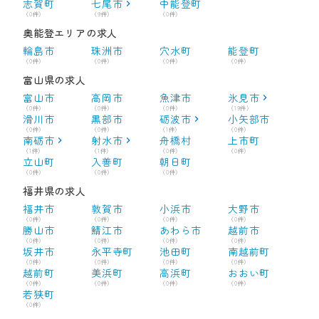
志賀町
七尾市
中能登町
（0件）
（9件）
（0件）
奥能登エリアの求人
輪島市
珠洲市
穴水町
能登町
（0件）
（0件）
（0件）
（0件）
富山県の求人
富山市
高岡市
魚津市
氷見市
（0件）
（0件）
（0件）
（19件）
滑川市
黒部市
砺波市
小矢部市
（0件）
（0件）
（1件）
（0件）
南砺市
射水市
舟橋村
上市町
（1件）
（1件）
（0件）
（0件）
立山町
入善町
朝日町
（0件）
（0件）
（0件）
福井県の求人
福井市
敦賀市
小浜市
大野市
（0件）
（0件）
（0件）
（0件）
勝山市
鯖江市
あわら市
越前市
（0件）
（0件）
（0件）
（0件）
坂井市
永平寺町
池田町
南越前町
（0件）
（0件）
（0件）
（0件）
越前町
美浜町
高浜町
おおい町
（0件）
（0件）
（0件）
（0件）
若狭町
（0件）